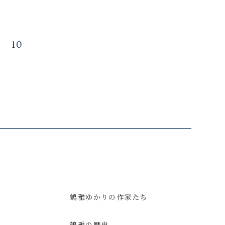
10
鶴雅ゆかりの作家たち
意
鶴雅の歴史