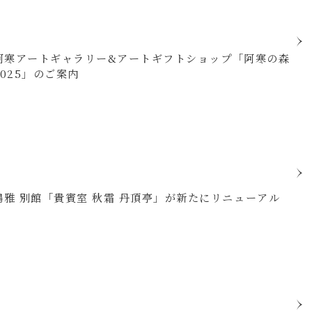
31＞阿寒アートギャラリー&アートギフトショップ「阿寒の森
伐材アート展 2025」のご案内
鶴雅 別館「貴賓室 秋霜 丹頂亭」が新たにリニューアル