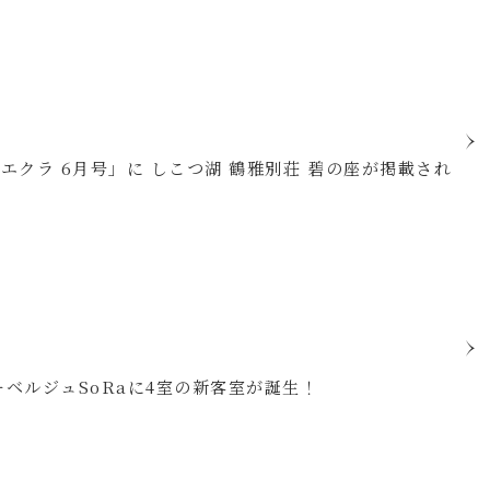
t エクラ 6月号」に しこつ湖 鶴雅別荘 碧の座が掲載され
ーベルジュSoRaに4室の新客室が誕生！