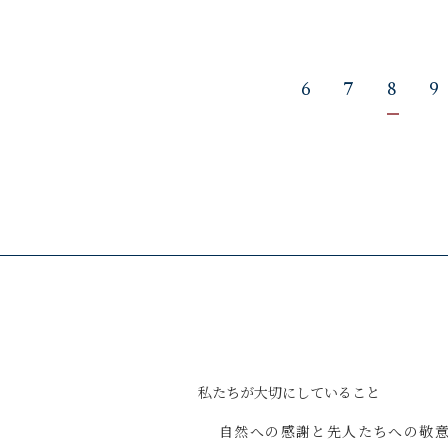
6
7
8
9
私たちが
大切にしていること
自然への感謝と
先人たちへの敬