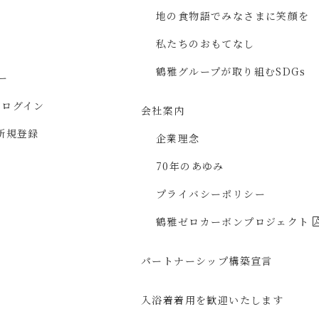
地の食物語で
みなさまに
笑顔を
私たちのおもてなし
鶴雅グループが取り組む
SDGs
ー
ジ
ログイン
会社案内
新規登録
企業理念
70年のあゆみ
プライバシーポリシー
鶴雅ゼロカーボン
プロジェクト
パートナーシップ構築宣言
入浴着着用を
歓迎いたします