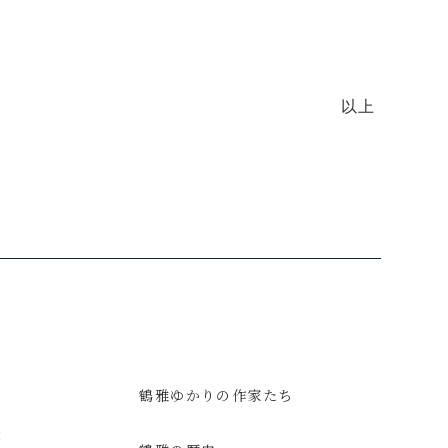
以上
鶴雅ゆかりの作家たち
意