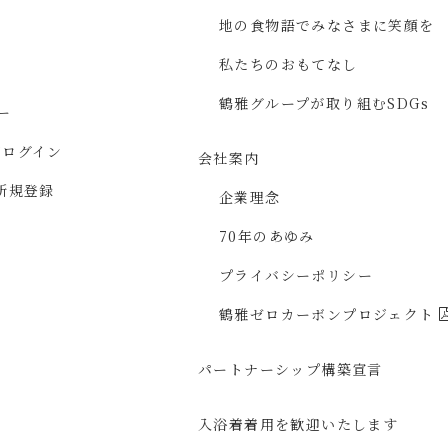
地の食物語で
みなさまに
笑顔を
私たちのおもてなし
鶴雅グループが取り組む
SDGs
ー
ジ
ログイン
会社案内
新規登録
企業理念
70年のあゆみ
プライバシーポリシー
鶴雅ゼロカーボン
プロジェクト
パートナーシップ構築宣言
入浴着着用を
歓迎いたします