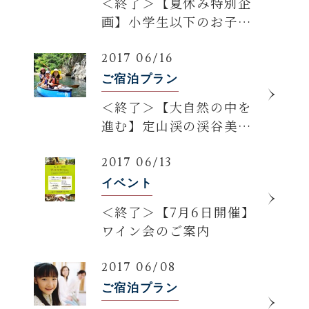
＜終了＞【夏休み特別企
画】小学生以下のお子様
2000円！家族旅行応援プ
ラン登場！
2017 06/16
ご宿泊プラン
＜終了＞【大自然の中を
進む】定山渓の渓谷美を
見に行こう♪カヌーツー
リングプラン登場！
2017 06/13
イベント
＜終了＞【7月6日開催】
ワイン会のご案内
2017 06/08
ご宿泊プラン