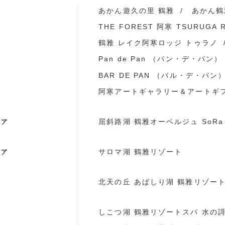
ア
あかん遊久の里 鶴雅
あかん鶴
THE FOREST 阿寒 TSURUGA 
鶴雅 レイク阿寒ロッジ トゥラノ
Pan de Pan （パン・デ・パン）
BAR DE PAN （バル・デ・パン
阿寒アートギャラリー＆アートギ
リア
屈斜路湖 鶴雅オーベルジュ SoRa
リア
サロマ湖 鶴雅リゾート
ア
北天の丘 あばしり湖 鶴雅リゾー
ア
しこつ湖 鶴雅リゾートスパ 水の