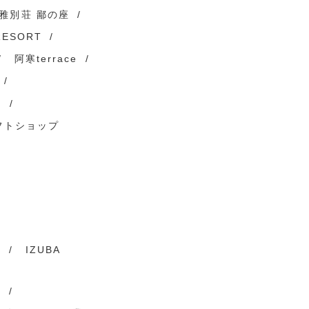
雅別荘 鄙の座
RESORT
阿寒terrace
）
フトショップ
ト
IZUBA
謌