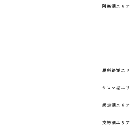
阿寒湖エリ
屈斜路湖エ
サロマ湖エ
網走湖エリ
支笏湖エリ