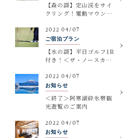
【森の謌】定山渓をサイ
クリング！電動マウンテ
ンバイク「E‐バイク」レ
ンタル2時間付きプラン登
2022 04/07
場
ご宿泊プラン
【水の謌】平日ゴルフ1R
付き！＜ザ・ノースカン
トリーゴルフクラブ＞プ
レー付きプラン
2022 04/07
お知らせ
＜終了＞阿寒湖砕氷帯観
光遊覧のご案内
2022 04/07
お知らせ