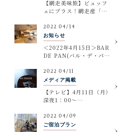
【網走美味旅】ビュッフ
ェにプラス！網走産「流
氷明けゆで毛蟹」付きプ
ラン登場
2022 04/14
お知らせ
＜2022年4月15日＞BAR
DE PAN(バル・デ・パ
ン)オープンのお知らせ
2022 04/11
メディア掲載
【テレビ】4月11日（月）
深夜1：00～
UHB「BOSS TALK」に
弊社副社長 大西希が出演
2022 04/09
致しました
ご宿泊プラン