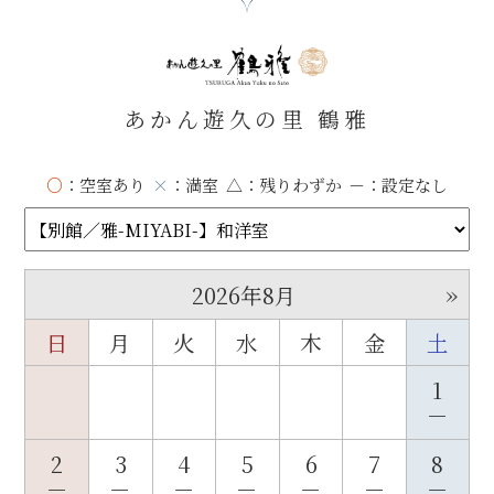
あかん遊久の里 鶴雅
○
：空室あり
×
：満室
△
：残りわずか
－
：設定なし
»
2026年8月
日
月
火
水
木
金
土
1
－
2
3
4
5
6
7
8
－
－
－
－
－
－
－