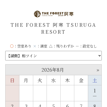
THE FOREST 阿寒 TSURUGA
RESORT
○
：空室あり
×
：満室
△
：残りわずか
－
：設定なし
»
2026年8月
日
月
火
水
木
金
土
1
－
2
3
4
5
6
7
8