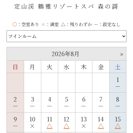
定山渓 鶴雅リゾートスパ 森の謌
○
：空室あり
×
：満室
△
：残りわずか
－
：設定なし
»
2026年8月
日
月
火
水
木
金
土
1
－
2
3
4
5
6
7
8
－
－
－
－
－
－
－
9
10
11
12
13
14
15
－
×
△
△
×
△
△