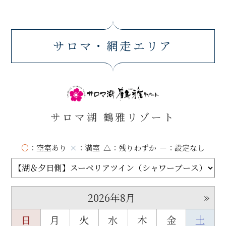
サロマ・網走エリア
サロマ湖 鶴雅リゾート
○
：空室あり
×
：満室
△
：残りわずか
－
：設定なし
»
2026年8月
日
月
火
水
木
金
土