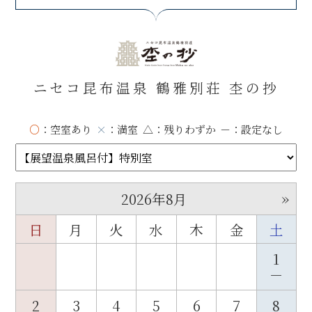
ニセコ昆布温泉 鶴雅別荘 杢の抄
○
：空室あり
×
：満室
△
：残りわずか
－
：設定なし
»
2026年8月
日
月
火
水
木
金
土
1
－
2
3
4
5
6
7
8