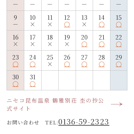
－
－
－
－
－
－
－
9
10
11
12
13
14
15
－
×
×
○
×
○
○
16
17
18
19
20
21
22
×
×
×
×
○
○
○
23
24
25
26
27
28
29
○
○
×
○
○
○
○
30
31
○
○
ニセコ昆布温泉 鶴雅別荘 杢の抄公
式サイト
0136-59-2323
お問い合わせ TEL: