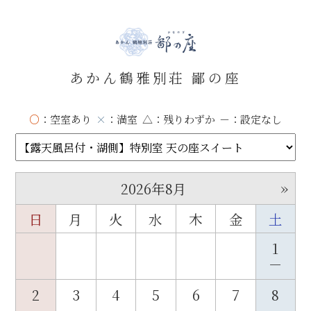
あかん鶴雅別荘 鄙の座
○
：空室あり
×
：満室
△
：残りわずか
－
：設定なし
»
2026年8月
日
月
火
水
木
金
土
1
－
2
3
4
5
6
7
8
－
－
－
－
－
－
－