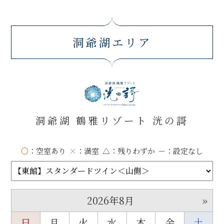
洞爺湖エリア
洞爺湖 鶴雅リゾート 洸の謌
○
：空室あり
×
：満室
△
：残りわずか
－
：設定なし
»
2026年8月
日
月
火
水
木
金
土