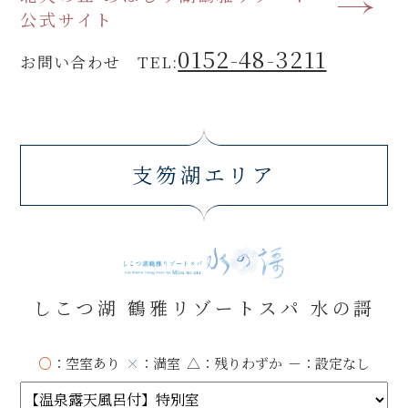
公式サイト
0152-48-3211
お問い合わせ TEL:
支笏湖エリア
しこつ湖 鶴雅リゾートスパ 水の謌
○
：空室あり
×
：満室
△
：残りわずか
－
：設定なし