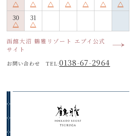
△
△
△
△
△
△
△
30
31
△
△
函館大沼 鶴雅リゾート エプイ公式
サイト
0138-67-2964
お問い合わせ TEL: