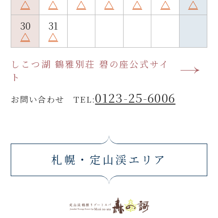
△
△
△
△
△
△
△
30
31
△
△
しこつ湖 鶴雅別荘 碧の座公式サイ
ト
0123-25-6006
お問い合わせ TEL:
札幌・定山渓エリア