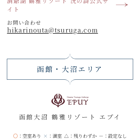
洞爺湖 鶴雅リゾート 洸の謌公式サ
イト
お問い合わせ
hikarinouta@tsuruga.com
函館・大沼エリア
函館大沼 鶴雅リゾート エプイ
○
：空室あり
×
：満室
△
：残りわずか
－
：設定なし