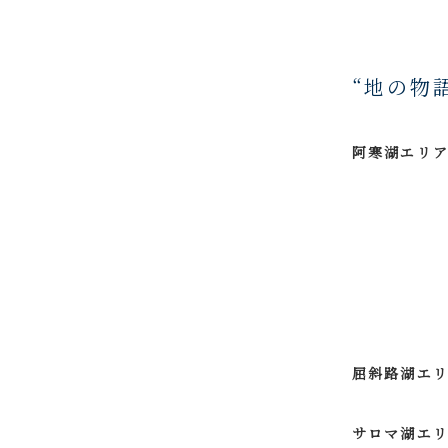
“地の物
阿寒湖エリ
屈斜路湖エ
サロマ湖エ