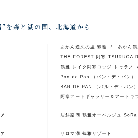
語”を森と湖の国、
北海道から
ア
あかん遊久の里 鶴雅
あかん鶴
THE FOREST 阿寒 TSURUGA 
鶴雅 レイク阿寒ロッジ トゥラノ
Pan de Pan （パン・デ・パン）
BAR DE PAN （バル・デ・パン
阿寒アートギャラリー＆アートギ
リア
屈斜路湖 鶴雅オーベルジュ SoRa
リア
サロマ湖 鶴雅リゾート