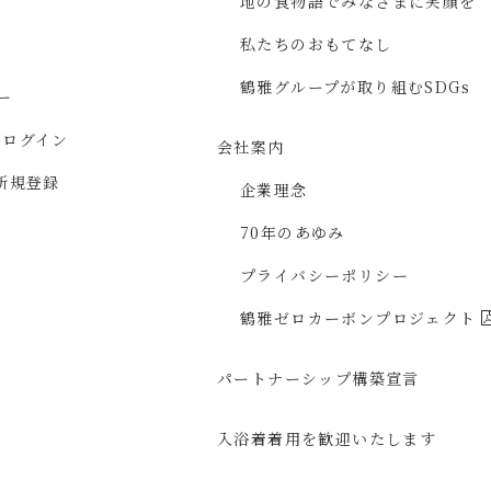
地の食物語で
みなさまに
笑顔を
私たちのおもてなし
鶴雅グループが取り組む
SDGs
ー
ジ
ログイン
会社案内
新規登録
企業理念
70年のあゆみ
プライバシーポリシー
鶴雅ゼロカーボン
プロジェクト
パートナーシップ構築宣言
入浴着着用を
歓迎いたします