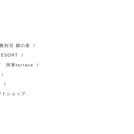
雅別荘 鄙の座
RESORT
阿寒terrace
）
フトショップ