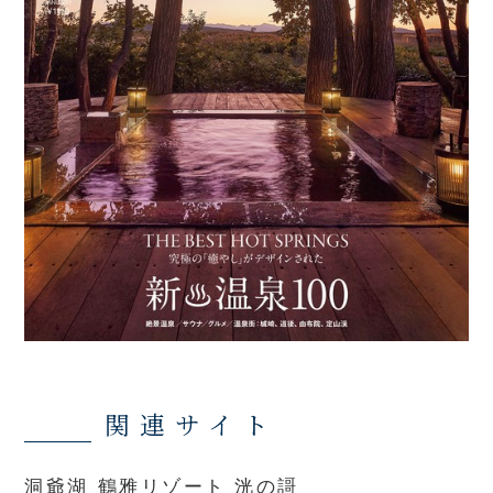
関連サイト
洞爺湖 鶴雅リゾート 洸の謌