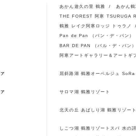
ア
あかん遊久の里 鶴雅
あかん鶴
THE FOREST 阿寒 TSURUGA 
鶴雅 レイク阿寒ロッジ トゥラノ
Pan de Pan （パン・デ・パン）
BAR DE PAN （バル・デ・パン
阿寒アートギャラリー＆アートギ
リア
屈斜路湖 鶴雅オーベルジュ SoRa
リア
サロマ湖 鶴雅リゾート
ア
北天の丘 あばしり湖 鶴雅リゾー
ア
しこつ湖 鶴雅リゾートスパ 水の