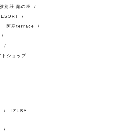
雅別荘 鄙の座
RESORT
阿寒terrace
）
フトショップ
ト
IZUBA
謌