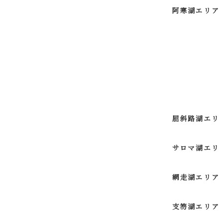
阿寒湖エリ
屈斜路湖エ
サロマ湖エ
網走湖エリ
支笏湖エリ