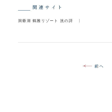
関連サイト
洞爺湖 鶴雅リゾート 洸の謌
前へ