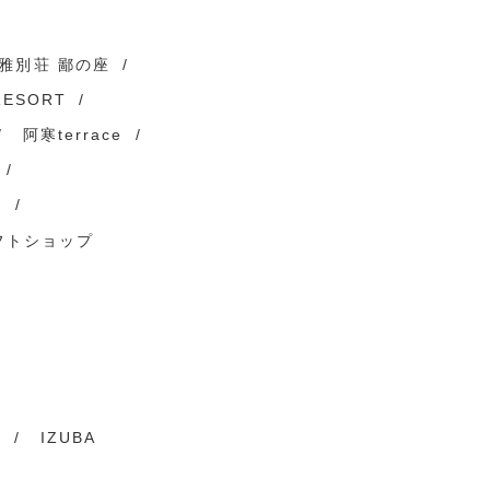
雅別荘 鄙の座
RESORT
阿寒terrace
）
フトショップ
ト
IZUBA