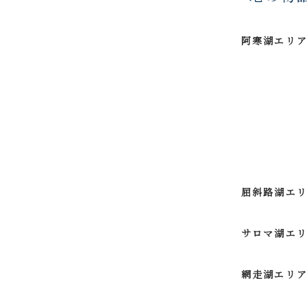
阿寒湖エリ
屈斜路湖エ
サロマ湖エ
網走湖エリ