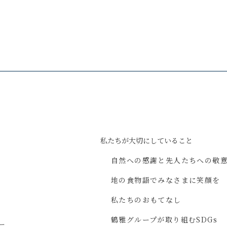
私たちが
大切にしていること
自然への感謝と
先人たちへの敬
地の食物語で
みなさまに
笑顔を
私たちのおもてなし
鶴雅グループが取り組む
SDGs
ー