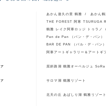
ア
あかん遊久の里 鶴雅
あかん鶴
THE FOREST 阿寒 TSURUGA 
鶴雅 レイク阿寒ロッジ トゥラノ
Pan de Pan （パン・デ・パン）
BAR DE PAN （バル・デ・パン
阿寒アートギャラリー＆アートギ
リア
屈斜路湖 鶴雅オーベルジュ SoRa
リア
サロマ湖 鶴雅リゾート
ア
北天の丘 あばしり湖 鶴雅リゾー