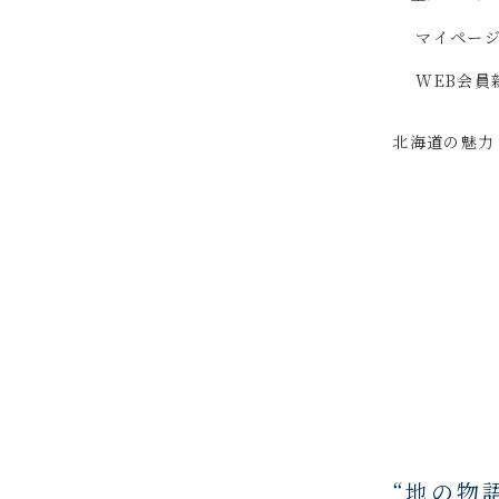
マイペー
WEB会員
北海道の魅力
“地の物