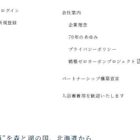
ジ
ログイン
会社案内
新規登録
企業理念
70年のあゆみ
プライバシーポリシー
鶴雅ゼロカーボン
プロジェクト
パートナーシップ構築宣言
入浴着着用を
歓迎いたします
語”を森と湖の国、
北海道から