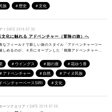
をまとめた紀行文「久摺日誌」として広く発行されました。
民族
＃歴史
＃文化
中で武四郎は地理に詳しいアイヌを頼りに徒歩や舟で、釧路
ら阿寒、舎利、弟子屈、標茶という過酷な距離を巡ります。
江戸時代の旅人の歩行距離は1日30～40㎞と言われます
は多い時には60～70㎞も歩いたようです。並外れた健脚の
たのですね」と、北海道博物館で武四郎の研究をしている三
 /
DATE 2019.07.30
久摺日誌で山中は常にけもの道で、時には草の根にしがみつ
異文化に触れる アドベンチャー（冒険の旅）へ
腰までの雪をかき分けて進んだと記されています。道東を巡
有なフィールドで新しい旅のスタイル「アドベンチャーツー
の感想は「果てしなく肥えた良い土地であり、決して不毛の
愉しめるのが、４月にオープンした「鶴雅アドベンチャーベ
」と言わしめるほど。旅の中で書き残した風景には「続く山
Ｉ（シリ）」。自然や異文化の体験にフォーカスした滞在型
、釧路などの川が、まるで蜘蛛が糸を引くように入り組んで
イルを発信する基地（べース）で、阿寒摩周国立公園という
」など詩的な表現で記されている場所も多く、知るはずの阿
里
＃ウイングス
＃鄙の座
＃花ゆう香
だけでなくアイヌ文化までを堪能できる、独自性の高い旅を
ぬ異国のように感じさせます。また武四郎は阿寒湖畔の温泉
＃アドベンチャー
＃自然
＃アイヌ民族
きます。古の信仰が息づく絶景の森をエキスパートのガイド
に楽しんでいます。日誌では「高さ30ｍ以上ある亀の甲羅
ュアルに体験できる個性的なツアーが取り揃っています。
石から温泉が湧き、渓流の冷たい水と合わさって湯加減がぴ
ドベンチャーベースSIRI
＃文化
年分の疲れも消え失せるように思われる」とまとめていまし
ホーツクエリア /
DATE 2019.07.30