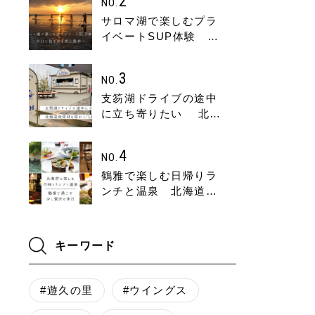
2
NO.
サロマ湖で楽しむプラ
イベートSUP体験 夕
日に包まれる水上散歩
へ
3
NO.
支笏湖ドライブの途中
に立ち寄りたい 北海
道産食材を味わうバー
ガーショップ
4
NO.
「LOCH」
鶴雅で楽しむ日帰りラ
ンチと温泉 北海道で
過ごす少し贅沢な休日
キーワード
#遊久の里
#ウイングス