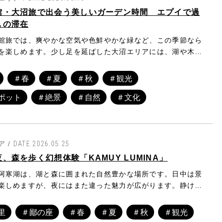
館・大沼旅で出会う美しいガーデン時間 エプイで過
しの滞在
旅では、爽やかな空気や色鮮やかな緑など、この季節なら
を楽しめます。少し足を延ばした大沼エリアには、湖や木々
穏やかな風景が広がり、函館市街地とはまた異なる、ゆった
間が流れています。 そんな大沼の自然を身近に感じながら
＃春
＃夏
＃秋
＃観光
のが、「函館大沼 鶴雅リゾート エプイ」。季節の花々が彩
ポット
＃絶景
＃自然
＃文化
を散策したり、自然を眺めながら思い思いの時間を過ごした
を楽しみながらゆっくり滞在してみるのもおすすめです。
 /
DATE 2026.05.25
、森を歩く幻想体験「KAMUY LUMINA」
寒湖は、湖と森に囲まれた自然豊かな場所です。日中は景
楽しめますが、夜にはまた違った魅力が広がります。静けさ
時間の中で、もう一つの過ごし方としておすすめなのが、ナ
「KAMUY LUMINA（カムイルミナ）」です。
里
＃鄙の座
＃春
＃夏
＃秋
＃観光