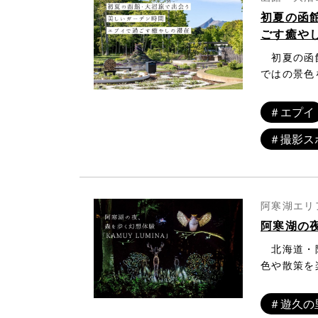
初夏の函
ごす癒や
初夏の函館
ではの景色
に囲まれた
りとした時
＃エプイ
滞在できる
＃撮影ス
るガーデン
りと、初夏
阿寒湖エリア
阿寒湖の夜
北海道・阿
色や散策を
に包まれる
イトウォーク
＃遊久の