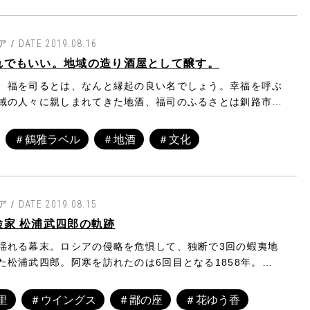
。
 /
DATE 2019.08.16
れでもいい。地域の造り酒屋として醸す。
、福を司るとは、なんと縁起の良い名でしょう。幸福を呼ぶ
域の人々に親しまれてきた地酒、福司のふるさとは釧路市。
風土のもと、大自然がろ過した自然水と北海道産の米で手造
ます。
＃鶴雅ラベル
＃地酒
＃文化
 /
DATE 2019.08.15
検家 松浦武四郎の軌跡
揺れる幕末。ロシアの侵略を危惧して、独断で3回の蝦夷地
た松浦武四郎。阿寒を訪れたのは6回目となる1858年。幕
初めて道東の内陸部を調査した際のことです。道東について
」「摩周誌」など8冊に記したものが箱館奉行に提出され、
里
＃ウイングス
＃鄙の座
＃花ゆう香