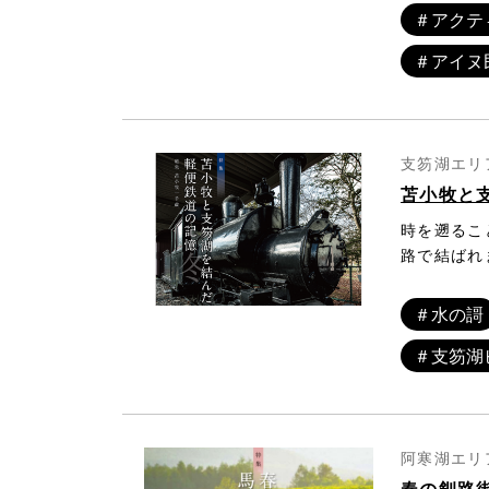
＃アクテ
＃アイヌ
支笏湖エリア
苫小牧と
時を遡るこ
路で結ばれ
野を切り開
まで北海道
＃水の謌
終えました
＃支笏湖
笏湖の鉄橋
軽便鉄道「
阿寒湖エリア
春の釧路