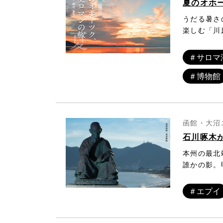
夏のオホ
うだる暑さ
楽しむ「川
があります
じるほど涼
＃サロマ
かノスタル
＃博物館
似合います
ーツク文化
うか。１３
み着いた民
す。その存
函館・大沼
（きおえ）
石川啄木
古学の権威
本州の最北
となります
誰かの影。
は「実際に
県にある日
道具である
助の影響を
旅は当時の
＃エプイ
もちろん国
その網走川
ました。「
の研究室で
な物の一つ