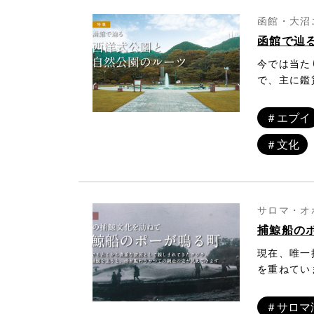
いた米村氏
いう短すぎ
く新しい文
函館・大沼
のです。今
ことから「
函館で辿
魅力につい
跡が見つか
札幌から小
今では当た
村衛さんに
の新聞記者
で、主に鑑
言われる釧
た。今でい
朴さんに語
念は外国人
＃エプイ
れた外国人
＃文化
達が発され
に開設され
公園として
サロマ・オ
捕鯨船の
現在、唯一
を重ねてい
し、最大１
ー」の音は
＃サロマ