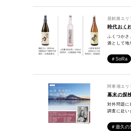
を辿ります
屈斜路エリア
時代おく
ふくつかさ
酒として地
冷涼な気候
りされてい
＃SoRa
阿寒湖エリア
幕末の探
対外問題に
調査に赴い
府の用命で
は「阿寒誌
＃遊久の