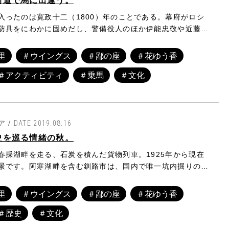
入ったのは寛政十二（1800）年のことである。幕府がロシ
防具をにわかに固めだし、警備役人のほか伊能忠敬や近藤重
夷地に放たれた。こうした役人や探検家らが移動用に連れて
蒙古馬を起源とする南部馬であったようだ。そして冬の間、
里
＃ウイングス
＃鄙の座
＃花ゆう香
置されて寒さに適応していった元南部馬が、道産子（北海道
＃アクティビティ
＃乗馬
＃文化
先祖ではないかと言われている。今年3月、道東自動車道が
り広く周遊できるようになったひがし北海道。旅の途中で体
ンチ前後のどっしりとした、たてがみが豊かな馬を見かけた
きっと道産子。過酷な原生林で働き、厳しい冬を乗り越えた
Aを感じるはずだ。名馬ゆかりの地、釧路市大楽毛の「神馬
 /
DATE 2019.08.16
へは、阿寒ICからのアクセスが便利です。
史を巡る情緒の秋。
春採湖畔を走る、石炭を積んだ貨物列車。1925年から現在
景です。阿寒湖畔を含む釧路市は、国内で唯一坑内掘りの炭
。また国内でも有数の豊富な炭層を持つ地域です。かつては
が栄えており、阿寒町にあった雄別炭鉱もそのひとつ。国立
里
＃ウイングス
＃鄙の座
＃花ゆう香
を受けて温泉地として発展してきたこの阿寒には、炭鉱の姿
＃歴史
＃文化
です。石炭は基幹産業として釧路地域発展の礎を築き、今も
す。今回は紅葉映える釧路地域の山々に息づく、炭鉱の歴史