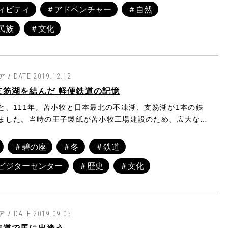
ィビティ
＃アドベンチャー
＃自然
民族
＃文化
 /
DATE 2019.12.12
支笏湖を結んだ 軽便鉄道の記憶
と、111年。苫小牧と日本最北の不凍湖、支笏湖が1本の鉄
ました。当時の王子製紙が苫小牧工場建設のため、広大な原
いてレールを敷 いた軽便鉄道「山線」です。明治から昭和
の製紙産業を陰で支え、1951(昭和26)年8月にその役目を
＃碧の座
＃冬
＃鉄道
が、鉄路の跡はサイクリーングロードとなり、 機関車や支
ビジターセンター
＃歴史
＃文化
は産業遺産に認定されています。人々の遠い記憶の中に眠る
山線」の歴史をご紹介しましょう。
 /
DATE 2019.09.05
街道で馬に出逢う。