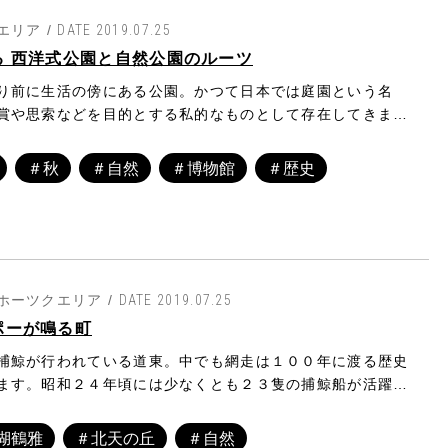
だからこそ、発見した土器がそれまでに見つかっていない全
る生涯の中で彼は言葉通り、日常を綴った多くの詩を遺した
化の足跡だと気が付いたのです。米村氏は最寄村で発見した
エリア /
DATE 2019.07.25
回は今なお、かの実像を追い続ける道内の研究者に、啄木の
モヨロ文化」と命名。その後オホーツク海岸沿いに同様の痕
る 西洋式公園と自然公園のルーツ
て尋ねます。大火によって函館を後にした啄木は職を求めて
ることから「オホーツク文化」と名を変え、米村氏の孫・米
樽へと移り、さらに当時の釧路新聞社（現・北海道新聞社）
り前に生活の傍にある公園。かつて日本では庭園という名
よって今も研究が続けられています。
として働くことになります。あまり良い思い出がなかったと
賞や思索などを目的とする私的なものとして存在してきまし
路時代について、国際啄木会の北海道支部長を務める北畠立
う公園が開設されたのは明治時代以降のこと。公園という概
っていただきました。
によって持ち込まれ、外国人専用運動場として神戸に開設さ
＃秋
＃自然
＃博物館
＃歴史
居留遊園が日本で最初の公園です。その後、太政官による布
た明治6年から明治20年頃までを公園創設期とすると、全国
た公園は約80ヶ所。函館公園は全国初のパートナーシップ
独自の運営を行っていきました。
ホーツクエリア /
DATE 2019.07.25
ポーが鳴る町
捕鯨が行われている道東。中でも網走は１００年に渡る歴史
ます。昭和２４年頃には少なくとも２３隻の捕鯨船が活躍
９２頭を捕獲していた網走の海。捕鯨の帰船を知らせる「ポ
、子どもから大人までが解体場に走り寄り、賑わいを告げる
湖鶴雅
＃北天の丘
＃自然