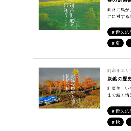
釧路に馬が
アに対する
蔵らも東蝦
きた馬が、
＃遊久の
蝦夷地に放
＃夏
和種馬）の
開通し、よ
高130セ
ら、それは
強靭なDN
阿寒湖エリア
事記念館」
炭鉱の歴
紅葉美しい
まで続く情
鉱が残る街
多くの炭鉱
＃遊久の
公園の指定
＃秋
もあったの
続いていま