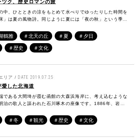
ーツク、歴史ロマンの旅
の中、ひとときの涼をもとめて水べりでゆったりした時間を
床」は夏の風物詩。同じように夏には「夜の秋」という季題
。堪え難く暑い日中とは打って変わり、早くも秋の気配を感
しいと思わせる夜は、道東の夏ならではのこと。そんなどこ
湖鶴雅
＃北天の丘
＃夏
＃夕日
ジーを感じさせる道東には、歴史を紐解くような大人の旅が
＃歴史
＃文化
。今回は道東に遺された遺跡からアイヌ文化よりも古いオホ
を巡る旅。古に想いを馳せる、味わい深い夏はいかがでしょ
００年前の遥か昔、サハリンから道東の沿岸部にかけて、住
族がいました。海で狩りをする交易民族「オホーツク人」で
在が明らかになったのは１９１３年、理髪職人の米村喜男衛
エリア /
DATE 2019.07.25
氏によるものでした。考古学を独自に学んでいた米村氏は考
が愛した北海道
であった鳥居龍蔵氏に出会い、アイヌ文化の存在を知ること
端である大間埼が霞む函館の大森浜海岸に、考え込むような
。アイヌ文化に非常に興味を抱くようになっていった米村氏
明治の歌人と謳われた石川啄木の座像です。1886年、岩手
北海道を見てきてはどうか」という鳥居氏のひと言で、仕事
照山常光寺に生を受けた啄木。後の言語学者となる金田一京
バリカンと鳥居氏の著書１冊だけを手に北海道へ。米村氏の
受けて文学に傾倒した啄木は、ゆかりのある岩手や北海道は
列車で行ける北海道の最終地点、網走へとたどり着きます。
＃冬
＃観光
＃歴史
＃文化
内外でも広く知られる歌人となりました。彼はこう言い遺し
沿いには貝殻層があり調査を始めて見つかったのは、鳥居氏
詩は食らうべきもの。食事の香の物の如く、然く我々に必要
も見覚えのある粘土紐を貼り付けた土器。鳥居氏に師事して
にする。それが詩を肯定する唯一の途である」。26年間と