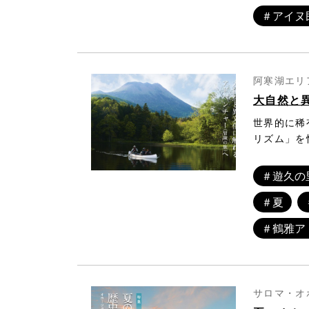
のちに要点
＃アイヌ
久摺日誌の
の大楽毛か
「一般的に
が、武四郎
持ち主だっ
阿寒湖エリア
浦学芸員。
大自然と
き、時には
世界的に稀
った武四郎
リズム」を
地ではない
ースＳＩＲ
の峰の間に
の旅行スタ
流れている
＃遊久の
屈指の自然
寒を見知ら
＃夏
提供してい
も旅の合間
の下、カジ
に似た赤い
＃鶴雅ア
ったり。3
た。
サロマ・オ