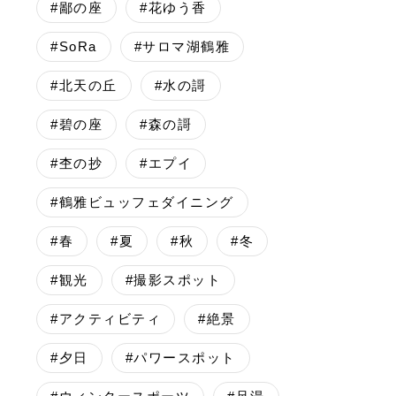
#鄙の座
#花ゆう香
#SoRa
#サロマ湖鶴雅
#北天の丘
#水の謌
#碧の座
#森の謌
#杢の抄
#エプイ
#鶴雅ビュッフェダイニング
#春
#夏
#秋
#冬
#観光
#撮影スポット
#アクティビティ
#絶景
#夕日
#パワースポット