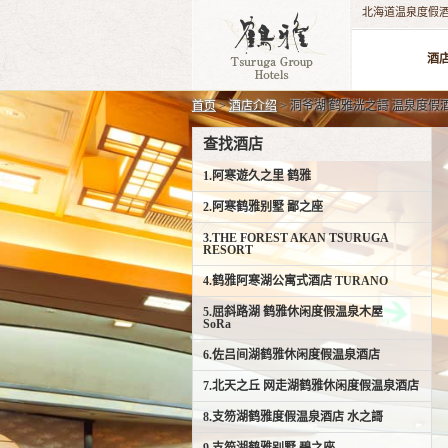
北海道温泉度假酒
酒
首页
>
酒店介绍
> 洞爷湖 鹤雅洸之謌 温泉度假
查找酒店
1.阿寒遊久之里 鹤雅
2.阿寒鹤雅别墅 鄙之座
3.THE FOREST AKAN TSURUGA
RESORT
4.鹤雅阿寒湖公寓式酒店 TURANO
5.屈斜路湖 鹤雅休闲度假温泉木屋
SoRa
6.佐吕间湖鹤雅休闲度假温泉酒店
7.北天之丘 网走湖鹤雅休闲度假温泉酒店
8.支笏湖鹤雅度假温泉酒店 水之謌