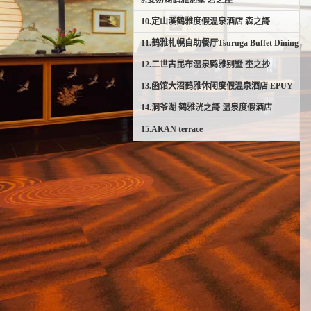
9.支笏湖鹤雅别墅 碧之座
10.定山溪鹤雅度假温泉酒店 森之謌
11.鹤雅札幌自助餐厅Tsuruga Buffet Dining
12.二世古昆布温泉鹤雅别墅 杢之抄
13.函馆大沼鹤雅休闲度假温泉酒店 EPUY
14.洞爷湖 鹤雅洸之謌 温泉度假酒店
15.AKAN terrace